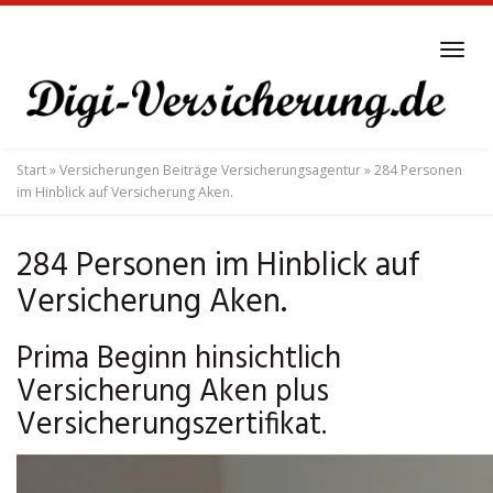
Skip
to
Tog
main
navi
content
Start
»
Versicherungen Beiträge Versicherungsagentur
»
284 Personen
im Hinblick auf Versicherung Aken.
284 Personen im Hinblick auf
Versicherung Aken.
Prima Beginn hinsichtlich
Versicherung Aken plus
Versicherungszertifikat.