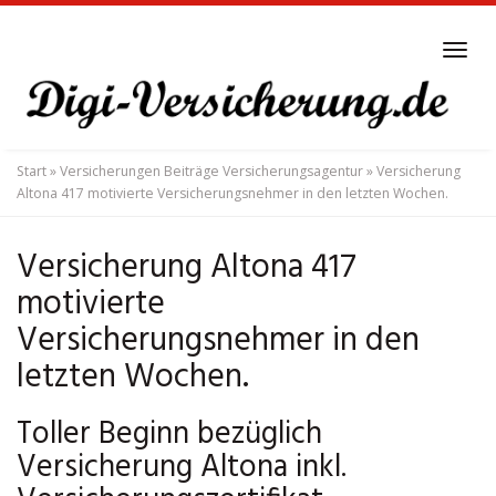
Skip
to
Tog
main
navi
content
Start
»
Versicherungen Beiträge Versicherungsagentur
»
Versicherung
Altona 417 motivierte Versicherungsnehmer in den letzten Wochen.
Versicherung Altona 417
motivierte
Versicherungsnehmer in den
letzten Wochen.
Toller Beginn bezüglich
Versicherung Altona inkl.