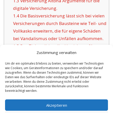
1.3
Versicherung Altona Argumente für die
digitale Versicherung.
1.4
Die Basisversicherung lässt sich bei vielen
Versicherungen durch Bausteine wie Teil- und
Vollkasko erweitern, die für eigene Schäden
bei Vandalismus oder Unfällen aufkommen.
1.5
Das Ziel traditioneller Versicherer für
Zustimmung verwalten
Altona:
1.6
Vorzüge der angebotenen Versicherung in
Um dir ein optimales Erlebnis zu bieten, verwenden wir Technologien
wie Cookies, um Geräteinformationen zu speichern und/oder darauf
Altona:
zuzugreifen. Wenn du diesen Technologien zustimmst, können wir
1.6.1
Zeitgemäße Policen inklusive
Daten wie das Surfverhalten oder eindeutige IDs auf dieser Website
verarbeiten. Wenn du deine Zustimmung nicht erteilst oder
Zertifikat:
zurückziehst, können bestimmte Merkmale und Funktionen
beeinträchtigt werden.
No tags for this post.
Akzeptieren