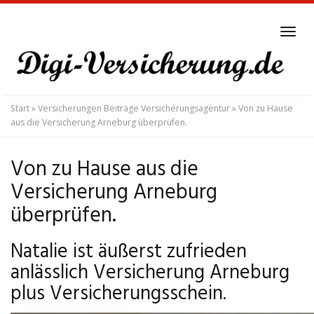
Skip
to
Tog
main
navi
content
Start
»
Versicherungen Beiträge Versicherungsagentur
»
Von zu Hause
aus die Versicherung Arneburg überprüfen.
Von zu Hause aus die
Versicherung Arneburg
überprüfen.
Natalie ist äußerst zufrieden
anlässlich Versicherung Arneburg
plus Versicherungsschein.