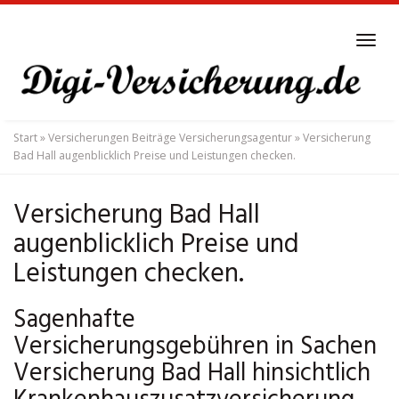
Skip
to
Tog
main
navi
content
Start
»
Versicherungen Beiträge Versicherungsagentur
»
Versicherung
Bad Hall augenblicklich Preise und Leistungen checken.
Versicherung Bad Hall
augenblicklich Preise und
Leistungen checken.
Sagenhafte
Versicherungsgebühren in Sachen
Versicherung Bad Hall hinsichtlich