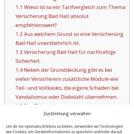
1.1
Wieso ist so ein Tarifvergleich zum Thema
Versicherung Bad Hall absolut
empfehlenswert?
1.2
Aus welchem Grund so eine Versicherung
Bad Hall unentbehrlich ist.
1.3
Versicherung Bad Hall für nachhaltige
Sicherheit.
1.4
Neben der Grunddeckung gibt es bei
vielen Versicherern zusätzliche Module wie
Teil- und Vollkasko, die eigene Schäden bei
Vandalismus oder Diebstahl übernehmen.
1.5
Das Ziel geeigneter
Zustimmung verwalten
Versicherungsgesellschaften für Bad Hall:
1.6
Die Vorteile dieser angebotenen
Um dir ein optimales Erlebnis zu bieten, verwenden wir Technologien
wie Cookies, um Geräteinformationen zu speichern und/oder darauf
Versicherung in Bad Hall: