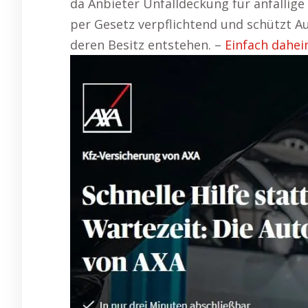
da Anbieter Unfalldeckung für anfällige 
per Gesetz verpflichtend und schützt A
deren Besitz entstehen. –
Einfach dahei