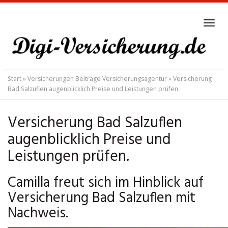
Skip
to
Tog
main
navi
content
Start
»
Versicherungen Beiträge Versicherungsagentur
»
Versicherung
Bad Salzuflen augenblicklich Preise und Leistungen prüfen.
Versicherung Bad Salzuflen
augenblicklich Preise und
Leistungen prüfen.
Camilla freut sich im Hinblick auf
Versicherung Bad Salzuflen mit
Nachweis.