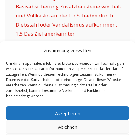
Basisabsicherung Zusatzbausteine wie Teil-
und Vollkasko an, die für Schäden durch
Diebstahl oder Vandalismus aufkommen.
1.5
Das Ziel anerkannter
Versicherungsgesellschaften für Bad
Zustimmung verwalten
Salzuflen:
1.6
Positive Argumente unsere Versicherung
Um dir ein optimales Erlebnis zu bieten, verwenden wir Technologien
wie Cookies, um Geräteinformationen zu speichern und/oder darauf
in Bad Salzuflen:
zuzugreifen. Wenn du diesen Technologien zustimmst, können wir
1.6.1
Überschaubare Absicherungen und
Daten wie das Surfverhalten oder eindeutige IDs auf dieser Website
verarbeiten. Wenn du deine Zustimmung nicht erteilst oder
Zertifizierung:
zurückziehst, können bestimmte Merkmale und Funktionen
beeinträchtigt werden.
No tags for this post.
Akzeptieren
Ablehnen