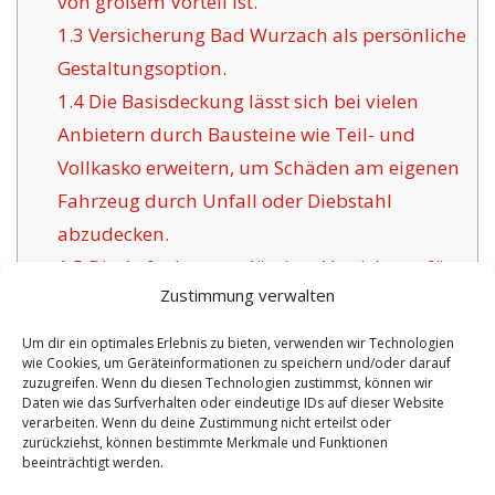
von großem Vorteil ist.
1.3
Versicherung Bad Wurzach als persönliche
Gestaltungsoption.
1.4
Die Basisdeckung lässt sich bei vielen
Anbietern durch Bausteine wie Teil- und
Vollkasko erweitern, um Schäden am eigenen
Fahrzeug durch Unfall oder Diebstahl
abzudecken.
1.5
Die Aufgabe zuverlässiger Versicherer für
Zustimmung verwalten
Bad Wurzach:
1.6
Vorteile dieser angebotenen Versicherung
Um dir ein optimales Erlebnis zu bieten, verwenden wir Technologien
wie Cookies, um Geräteinformationen zu speichern und/oder darauf
in Bad Wurzach:
zuzugreifen. Wenn du diesen Technologien zustimmst, können wir
1.6.1
Zeitgemäße Policen mit
Daten wie das Surfverhalten oder eindeutige IDs auf dieser Website
verarbeiten. Wenn du deine Zustimmung nicht erteilst oder
Zertifizierung:
zurückziehst, können bestimmte Merkmale und Funktionen
beeinträchtigt werden.