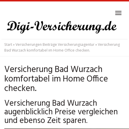
Skip
to
Tog
main
navi
content
Start
»
Versicherungen Beiträge Versicherungsagentur
»
Versicherung
Bad Wurzach komfortabel im Home Office checken.
Versicherung Bad Wurzach
komfortabel im Home Office
checken.
Versicherung Bad Wurzach
augenblicklich Preise vergleichen
und ebenso Zeit sparen.