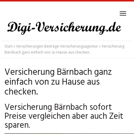
Skip
to
Tog
main
navi
content
Start
»
Versicherungen Beiträge Versicherungsagentur
»
Versicherung
Bärnbach ganz einfach von zu Hause aus checken.
Versicherung Bärnbach ganz
einfach von zu Hause aus
checken.
Versicherung Bärnbach sofort
Preise vergleichen aber auch Zeit
sparen.