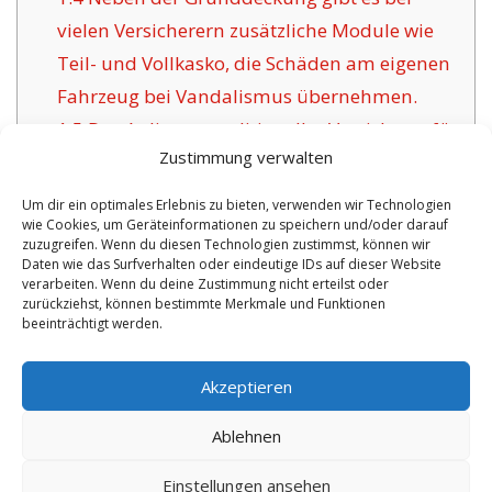
vielen Versicherern zusätzliche Module wie
Teil- und Vollkasko, die Schäden am eigenen
Fahrzeug bei Vandalismus übernehmen.
1.5
Das Anliegen traditioneller Versicherer für
Zustimmung verwalten
Bärnbach:
1.6
Die Vorteile dieser Versicherung in
Um dir ein optimales Erlebnis zu bieten, verwenden wir Technologien
wie Cookies, um Geräteinformationen zu speichern und/oder darauf
Bärnbach:
zuzugreifen. Wenn du diesen Technologien zustimmst, können wir
1.6.1
Aktualisierte Policen sowie
Daten wie das Surfverhalten oder eindeutige IDs auf dieser Website
verarbeiten. Wenn du deine Zustimmung nicht erteilst oder
Zertifizierung:
zurückziehst, können bestimmte Merkmale und Funktionen
beeinträchtigt werden.
No tags for this post.
Akzeptieren
Ablehnen
Einstellungen ansehen