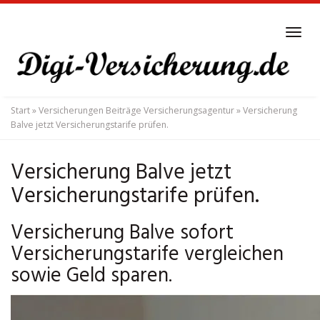
Skip
to
Tog
main
navi
content
Start
»
Versicherungen Beiträge Versicherungsagentur
»
Versicherung
Balve jetzt Versicherungstarife prüfen.
Versicherung Balve jetzt
Versicherungstarife prüfen.
Versicherung Balve sofort
Versicherungstarife vergleichen
sowie Geld sparen.