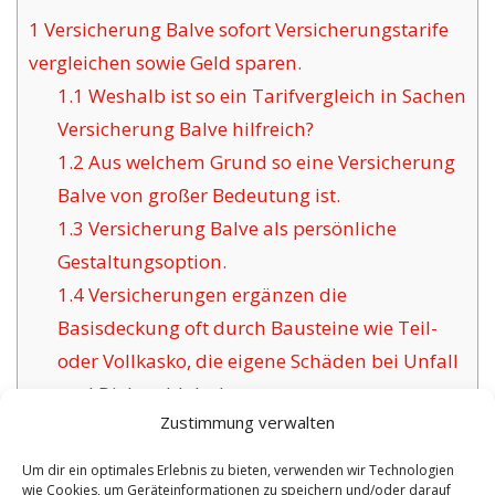
1
Versicherung Balve sofort Versicherungstarife
vergleichen sowie Geld sparen.
1.1
Weshalb ist so ein Tarifvergleich in Sachen
Versicherung Balve hilfreich?
1.2
Aus welchem Grund so eine Versicherung
Balve von großer Bedeutung ist.
1.3
Versicherung Balve als persönliche
Gestaltungsoption.
1.4
Versicherungen ergänzen die
Basisdeckung oft durch Bausteine wie Teil-
oder Vollkasko, die eigene Schäden bei Unfall
und Diebstahl decken.
Zustimmung verwalten
1.5
Das Ziel traditioneller
Versicherungsunternehmen für Balve:
Um dir ein optimales Erlebnis zu bieten, verwenden wir Technologien
wie Cookies, um Geräteinformationen zu speichern und/oder darauf
1.6
Positive Aspekte dieser angebotenen