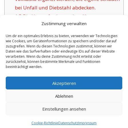
bei Unfall und Diebstahl abdecken.
1.5
Die Herausforderung bewährter
Zustimmung verwalten
Versicherer für Bernex:
1.6
Die Vorteile unsere Versicherung in
Um dir ein optimales Erlebnis zu bieten, verwenden wir Technologien
wie Cookies, um Geräteinformationen zu speichern und/oder darauf
Bernex:
zuzugreifen. Wenn du diesen Technologien zustimmst, können wir
1.6.1
Aktualisierte Policen sowie
Daten wie das Surfverhalten oder eindeutige IDs auf dieser Website
verarbeiten. Wenn du deine Zustimmung nicht erteilst oder
Versicherungszertifikat:
zurückziehst, können bestimmte Merkmale und Funktionen
beeinträchtigt werden.
No tags for this post.
Akzeptieren
Ablehnen
Einstellungen ansehen
Copyright 2026 by digi-versicherung.de - Versicherung in der Nähe |
Online Berater
|
Monteurwohnungen Hannover
|
Cookie-Richtlinie
Datenschutz
Impressum
8.8.2026