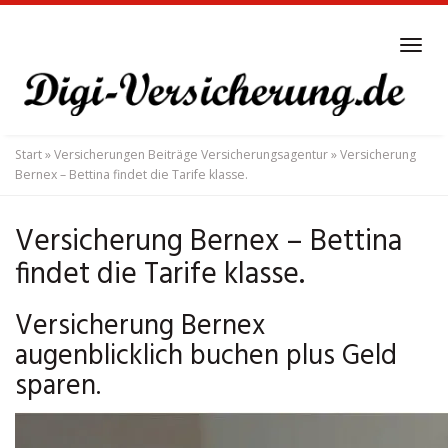
Skip
to
Tog
main
navi
content
Start
»
Versicherungen Beiträge Versicherungsagentur
»
Versicherung
Bernex – Bettina findet die Tarife klasse.
Versicherung Bernex – Bettina
findet die Tarife klasse.
Versicherung Bernex
augenblicklich buchen plus Geld
sparen.