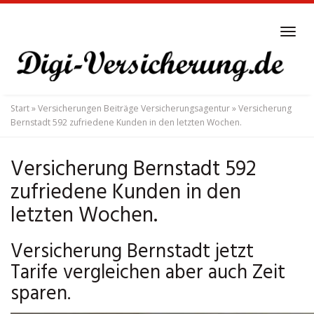
Skip
to
Tog
main
navi
content
Start
»
Versicherungen Beiträge Versicherungsagentur
»
Versicherung
Bernstadt 592 zufriedene Kunden in den letzten Wochen.
Versicherung Bernstadt 592
zufriedene Kunden in den
letzten Wochen.
Versicherung Bernstadt jetzt
Tarife vergleichen aber auch Zeit
sparen.