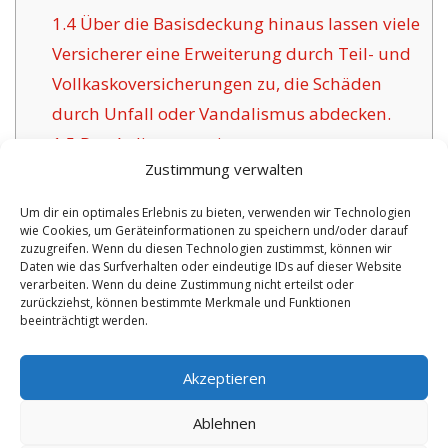
1.4
Über die Basisdeckung hinaus lassen viele
Versicherer eine Erweiterung durch Teil- und
Vollkaskoversicherungen zu, die Schäden
durch Unfall oder Vandalismus abdecken.
1.5
Das Anliegen geeigneter
Zustimmung verwalten
Versicherungsgesellschaften für Bernstadt:
1.6
Die Vorzüge dieser Versicherung in
Um dir ein optimales Erlebnis zu bieten, verwenden wir Technologien
wie Cookies, um Geräteinformationen zu speichern und/oder darauf
Bernstadt:
zuzugreifen. Wenn du diesen Technologien zustimmst, können wir
1.6.1
Persönliche Versicherungspolicen
Daten wie das Surfverhalten oder eindeutige IDs auf dieser Website
verarbeiten. Wenn du deine Zustimmung nicht erteilst oder
inklusive Versicherungszertifikat:
zurückziehst, können bestimmte Merkmale und Funktionen
beeinträchtigt werden.
No tags for this post.
Akzeptieren
Ablehnen