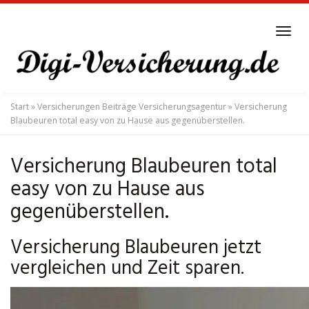
Skip
to
Tog
main
navi
content
Start
»
Versicherungen Beiträge Versicherungsagentur
»
Versicherung
Blaubeuren total easy von zu Hause aus gegenüberstellen.
Versicherung Blaubeuren total
easy von zu Hause aus
gegenüberstellen.
Versicherung Blaubeuren jetzt
vergleichen und Zeit sparen.