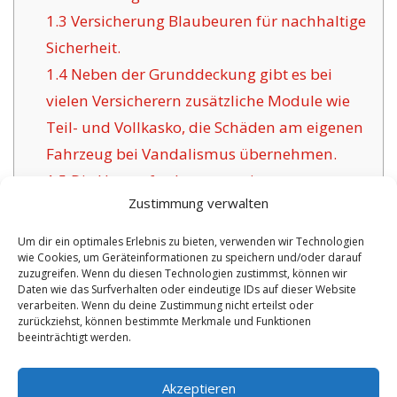
1.3
Versicherung Blaubeuren für nachhaltige
Sicherheit.
1.4
Neben der Grunddeckung gibt es bei
vielen Versicherern zusätzliche Module wie
Teil- und Vollkasko, die Schäden am eigenen
Fahrzeug bei Vandalismus übernehmen.
1.5
Die Herausforderung geeigneter
Zustimmung verwalten
Versicherungsunternehmen für Blaubeuren:
1.6
Vorteile dieser angebotenen Versicherung
Um dir ein optimales Erlebnis zu bieten, verwenden wir Technologien
wie Cookies, um Geräteinformationen zu speichern und/oder darauf
in Blaubeuren:
zuzugreifen. Wenn du diesen Technologien zustimmst, können wir
1.6.1
Individuelle Absicherungen mit
Daten wie das Surfverhalten oder eindeutige IDs auf dieser Website
verarbeiten. Wenn du deine Zustimmung nicht erteilst oder
Betreuung:
zurückziehst, können bestimmte Merkmale und Funktionen
beeinträchtigt werden.
No tags for this post.
Akzeptieren