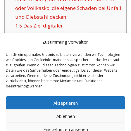
oder Vollkasko, die eigene Schäden bei Unfall
und Diebstahl decken.
1.5
Das Ziel digitaler
Versicherungsgesellschaften für
Zustimmung verwalten
Bodenseekreis:
1.6
Vorzüge dieser angebotenen Versicherung
Um dir ein optimales Erlebnis zu bieten, verwenden wir Technologien
wie Cookies, um Geräteinformationen zu speichern und/oder darauf
in Bodenseekreis:
zuzugreifen. Wenn du diesen Technologien zustimmst, können wir
1.6.1
Überschaubare Absicherungen mit
Daten wie das Surfverhalten oder eindeutige IDs auf dieser Website
verarbeiten. Wenn du deine Zustimmung nicht erteilst oder
Versicherungszertifikat:
zurückziehst, können bestimmte Merkmale und Funktionen
beeinträchtigt werden.
No tags for this post.
Akzeptieren
Ablehnen
Einstellungen ansehen