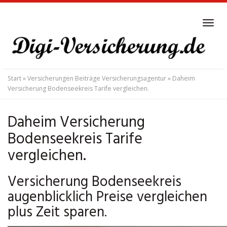
Skip
to
Tog
main
navi
content
Start
»
Versicherungen Beiträge Versicherungsagentur
»
Daheim
Versicherung Bodenseekreis Tarife vergleichen.
Daheim Versicherung
Bodenseekreis Tarife
vergleichen.
Versicherung Bodenseekreis
augenblicklich Preise vergleichen
plus Zeit sparen.