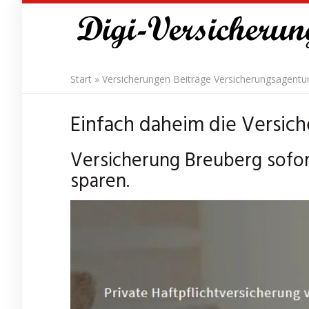
Skip
to
main
content
Start
»
Versicherungen Beiträge Versicherungsagentu
Einfach daheim die Versic
Versicherung Breuberg sofor
sparen.