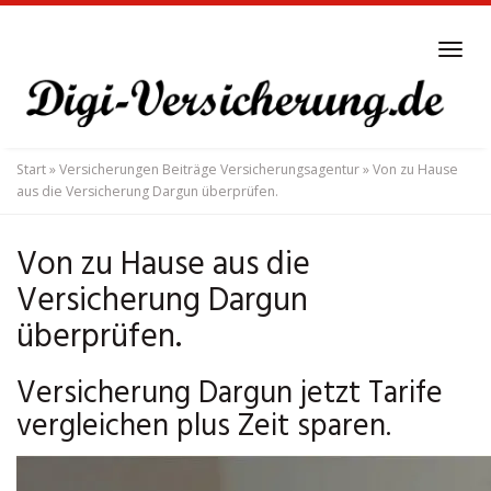
Skip
to
Tog
main
navi
content
Start
»
Versicherungen Beiträge Versicherungsagentur
»
Von zu Hause
aus die Versicherung Dargun überprüfen.
Von zu Hause aus die
Versicherung Dargun
überprüfen.
Versicherung Dargun jetzt Tarife
vergleichen plus Zeit sparen.