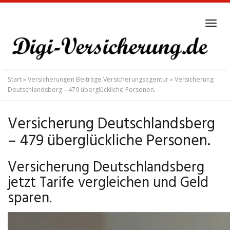
Skip
to
Tog
main
navi
content
Start
»
Versicherungen Beiträge Versicherungsagentur
»
Versicherung
Deutschlandsberg – 479 überglückliche Personen.
Versicherung Deutschlandsberg
– 479 überglückliche Personen.
Versicherung Deutschlandsberg
jetzt Tarife vergleichen und Geld
sparen.