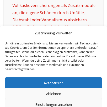
Vollkaskoversicherungen als Zusatzmodule
an, die eigene Schäden durch Unfälle,
Diebstahl oder Vandalismus absichern.
1.5
Das Ziel gebräuchlicher Versicherer für
Zustimmung verwalten
Deutschlandsberg:
1.6
Vorzüge dieser angebotenen Versicherung
Um dir ein optimales Erlebnis zu bieten, verwenden wir Technologien
wie Cookies, um Geräteinformationen zu speichern und/oder darauf
in Deutschlandsberg:
zuzugreifen. Wenn du diesen Technologien zustimmst, können wir
1.6.1
Aktualisierte Wahlmöglichkeiten und
Daten wie das Surfverhalten oder eindeutige IDs auf dieser Website
verarbeiten. Wenn du deine Zustimmung nicht erteilst oder
Zertifizierung:
zurückziehst, können bestimmte Merkmale und Funktionen
beeinträchtigt werden.
No tags for this post.
Akzeptieren
Ablehnen
Einstellungen ansehen