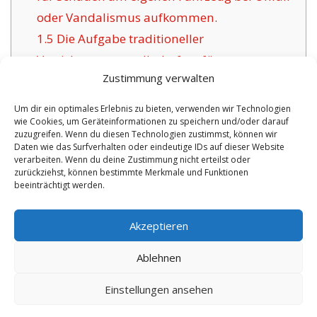
oder Vandalismus aufkommen.
1.5
Die Aufgabe traditioneller
Versicherungsgesellschaften für
Zustimmung verwalten
Dreiländereck:
1.6
Vorteile der hier angebotenen
Um dir ein optimales Erlebnis zu bieten, verwenden wir Technologien
wie Cookies, um Geräteinformationen zu speichern und/oder darauf
Versicherung in Dreiländereck:
zuzugreifen. Wenn du diesen Technologien zustimmst, können wir
1.6.1
Aktualisierte Absicherungen mit
Daten wie das Surfverhalten oder eindeutige IDs auf dieser Website
verarbeiten. Wenn du deine Zustimmung nicht erteilst oder
Zertifizierung:
zurückziehst, können bestimmte Merkmale und Funktionen
beeinträchtigt werden.
No tags for this post.
Akzeptieren
Ablehnen
Einstellungen ansehen
Copyright 2026 by digi-versicherung.de - Versicherung in der Nähe |
Online Berater
|
Monteurwohnungen Hannover
|