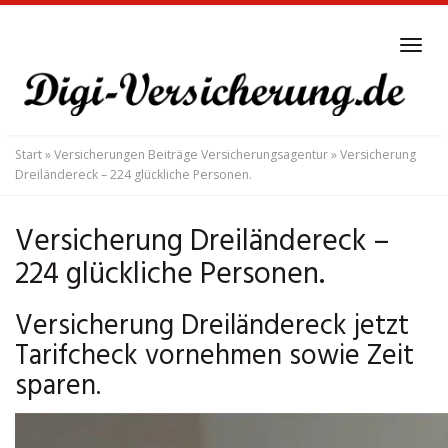
Skip
to
Tog
main
navi
content
Start
»
Versicherungen Beiträge Versicherungsagentur
»
Versicherung
Dreiländereck – 224 glückliche Personen.
Versicherung Dreiländereck –
224 glückliche Personen.
Versicherung Dreiländereck jetzt
Tarifcheck vornehmen sowie Zeit
sparen.