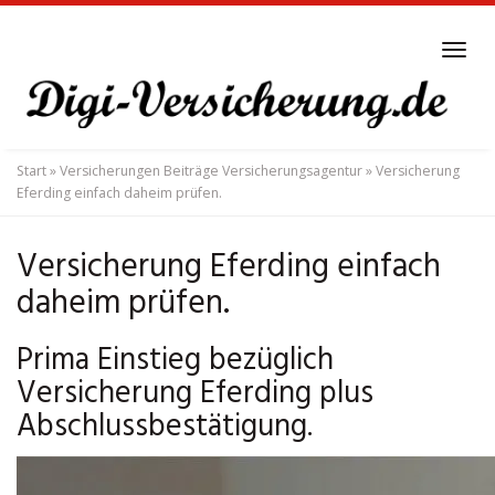
Skip
to
Tog
main
navi
content
Start
»
Versicherungen Beiträge Versicherungsagentur
»
Versicherung
Eferding einfach daheim prüfen.
Versicherung Eferding einfach
daheim prüfen.
Prima Einstieg bezüglich
Versicherung Eferding plus
Abschlussbestätigung.