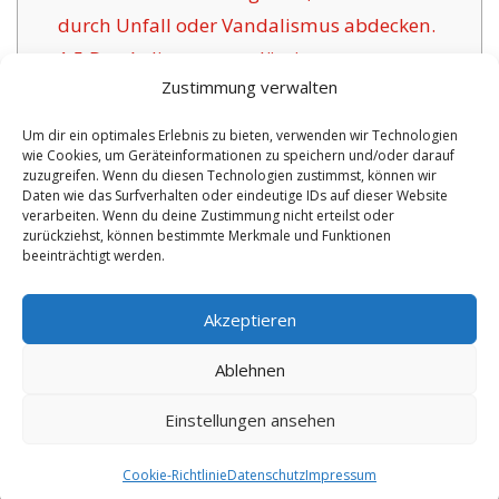
durch Unfall oder Vandalismus abdecken.
1.5
Das Anliegen zuverlässiger
Zustimmung verwalten
Versicherungsunternehmen für Eferding:
1.6
Positive Argumente der angebotenen
Um dir ein optimales Erlebnis zu bieten, verwenden wir Technologien
wie Cookies, um Geräteinformationen zu speichern und/oder darauf
Versicherung in Eferding:
zuzugreifen. Wenn du diesen Technologien zustimmst, können wir
1.6.1
Überschaubare Absicherungen sowie
Daten wie das Surfverhalten oder eindeutige IDs auf dieser Website
verarbeiten. Wenn du deine Zustimmung nicht erteilst oder
Betreuung:
zurückziehst, können bestimmte Merkmale und Funktionen
beeinträchtigt werden.
No tags for this post.
Akzeptieren
Ablehnen
Einstellungen ansehen
Copyright 2026 by digi-versicherung.de - Versicherung in der Nähe |
Online Berater
|
Monteurwohnungen Hannover
|
Cookie-Richtlinie
Datenschutz
Impressum
6.8.2026