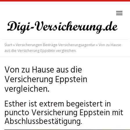
Skip
to
Tog
main
navi
content
Start
»
Versicherungen Beiträge Versicherungsagentur
»
Von zu Hause
aus die Versicherung Eppstein vergleichen.
Von zu Hause aus die
Versicherung Eppstein
vergleichen.
Esther ist extrem begeistert in
puncto Versicherung Eppstein mit
Abschlussbestätigung.