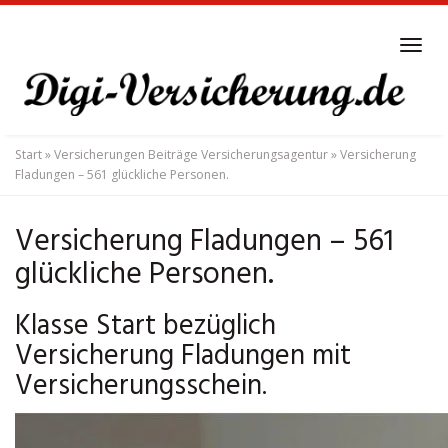
Skip
to
Tog
main
navi
content
Start
»
Versicherungen Beiträge Versicherungsagentur
»
Versicherung
Fladungen – 561 glückliche Personen.
Versicherung Fladungen – 561
glückliche Personen.
Klasse Start bezüglich
Versicherung Fladungen mit
Versicherungsschein.