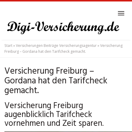
Skip
to
Tog
main
navi
content
Start
»
Versicherungen Beiträge Versicherungsagentur
»
Versicherung
Freiburg – Gordana hat den Tarifcheck gemacht.
Versicherung Freiburg –
Gordana hat den Tarifcheck
gemacht.
Versicherung Freiburg
augenblicklich Tarifcheck
vornehmen und Zeit sparen.