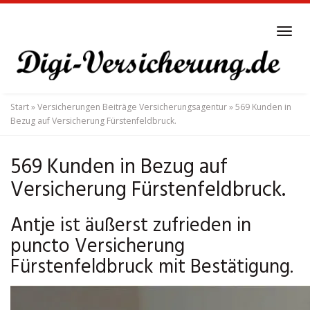
Skip
to
Tog
main
navi
content
Start
»
Versicherungen Beiträge Versicherungsagentur
»
569 Kunden in
Bezug auf Versicherung Fürstenfeldbruck.
569 Kunden in Bezug auf
Versicherung Fürstenfeldbruck.
Antje ist äußerst zufrieden in
puncto Versicherung
Fürstenfeldbruck mit Bestätigung.