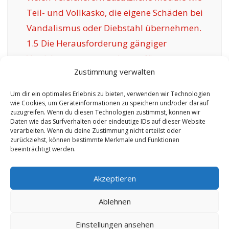
Teil- und Vollkasko, die eigene Schäden bei
Vandalismus oder Diebstahl übernehmen.
1.5
Die Herausforderung gängiger
Versicherungsunternehmen für
Zustimmung verwalten
Fürstenfeldbruck:
1.6
Vorteile dieser Versicherung in
Um dir ein optimales Erlebnis zu bieten, verwenden wir Technologien
wie Cookies, um Geräteinformationen zu speichern und/oder darauf
Fürstenfeldbruck:
zuzugreifen. Wenn du diesen Technologien zustimmst, können wir
1.6.1
Aktualisierte Wahlmöglichkeiten und
Daten wie das Surfverhalten oder eindeutige IDs auf dieser Website
verarbeiten. Wenn du deine Zustimmung nicht erteilst oder
Betreuung:
zurückziehst, können bestimmte Merkmale und Funktionen
beeinträchtigt werden.
No tags for this post.
Akzeptieren
Ablehnen
Einstellungen ansehen