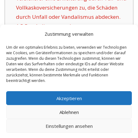
Vollkaskoversicherungen zu, die Schäden
durch Unfall oder Vandalismus abdecken.
1.5
Das Anliegen anerkannter
Zustimmung verwalten
Versicherungsgesellschaften für Gartz:
1.6
Positive Argumente dieser Versicherung in
Um dir ein optimales Erlebnis zu bieten, verwenden wir Technologien
wie Cookies, um Geräteinformationen zu speichern und/oder darauf
Gartz:
zuzugreifen. Wenn du diesen Technologien zustimmst, können wir
1.6.1
Persönliche Optionen und
Daten wie das Surfverhalten oder eindeutige IDs auf dieser Website
verarbeiten. Wenn du deine Zustimmung nicht erteilst oder
Versicherungszertifikat:
zurückziehst, können bestimmte Merkmale und Funktionen
beeinträchtigt werden.
No tags for this post.
Akzeptieren
Ablehnen
Einstellungen ansehen
Copyright 2026 by digi-versicherung.de - Versicherung in der Nähe |
Online Berater
|
Monteurwohnungen Hannover
|