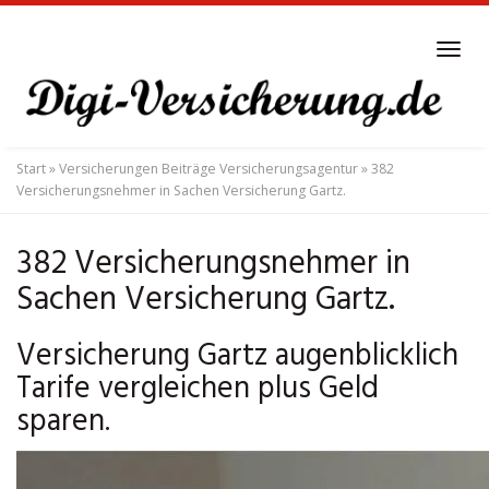
Skip
to
Tog
main
navi
content
Start
»
Versicherungen Beiträge Versicherungsagentur
»
382
Versicherungsnehmer in Sachen Versicherung Gartz.
382 Versicherungsnehmer in
Sachen Versicherung Gartz.
Versicherung Gartz augenblicklich
Tarife vergleichen plus Geld
sparen.