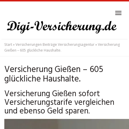
Skip
to
Tog
main
navi
content
Start
»
Versicherungen Beiträge Versicherungsagentur
»
Versicherung
Gießen – 605 glückliche Haushalte.
Versicherung Gießen – 605
glückliche Haushalte.
Versicherung Gießen sofort
Versicherungstarife vergleichen
und ebenso Geld sparen.