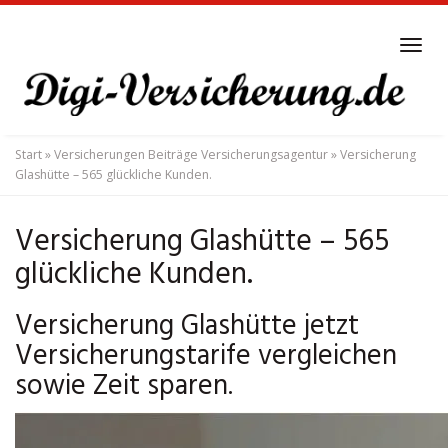
Skip
to
Tog
main
navi
content
Start
»
Versicherungen Beiträge Versicherungsagentur
»
Versicherung
Glashütte – 565 glückliche Kunden.
Versicherung Glashütte – 565
glückliche Kunden.
Versicherung Glashütte jetzt
Versicherungstarife vergleichen
sowie Zeit sparen.