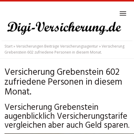
Skip
to
Tog
main
navi
content
Start
»
Versicherungen Beiträge Versicherungsagentur
»
Versicherung
Grebenstein 602 zufriedene Personen in diesem Monat.
Versicherung Grebenstein 602
zufriedene Personen in diesem
Monat.
Versicherung Grebenstein
augenblicklich Versicherungstarife
vergleichen aber auch Geld sparen.