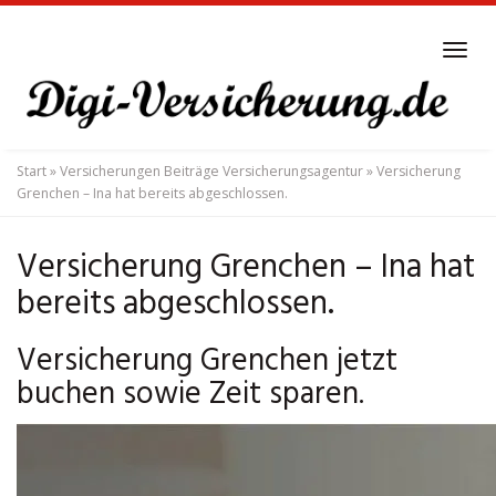
Skip
to
Tog
main
navi
content
Start
»
Versicherungen Beiträge Versicherungsagentur
»
Versicherung
Grenchen – Ina hat bereits abgeschlossen.
Versicherung Grenchen – Ina hat
bereits abgeschlossen.
Versicherung Grenchen jetzt
buchen sowie Zeit sparen.