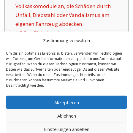
Vollkaskomodule an, die Schäden durch
Unfall, Diebstahl oder Vandalismus am
eigenen Fahrzeug abdecken.
1.5
Das Ziel digitaler
Zustimmung verwalten
Versicherungsgesellschaften für Grenchen:
1.6
Vorzüge der angebotenen Versicherung in
Um dir ein optimales Erlebnis zu bieten, verwenden wir Technologien
wie Cookies, um Geräteinformationen zu speichern und/oder darauf
Grenchen:
zuzugreifen. Wenn du diesen Technologien zustimmst, können wir
1.6.1
Individuelle Optionen inklusive
Daten wie das Surfverhalten oder eindeutige IDs auf dieser Website
verarbeiten. Wenn du deine Zustimmung nicht erteilst oder
Zertifikat:
zurückziehst, können bestimmte Merkmale und Funktionen
beeinträchtigt werden.
No tags for this post.
Akzeptieren
Ablehnen
Einstellungen ansehen