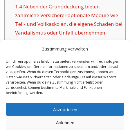
1.4
Neben der Grunddeckung bieten
zahlreiche Versicherer optionale Module wie
Teil- und Vollkasko an, die eigene Schäden bei
Vandalismus oder Unfall übernehmen.
1.5
Das Anliegen gebräuchlicher
Zustimmung verwalten
Versicherungsgesellschaften für Guben:
1.6
Positive Argumente dieser angebotenen
Um dir ein optimales Erlebnis zu bieten, verwenden wir Technologien
wie Cookies, um Geräteinformationen zu speichern und/oder darauf
Versicherung in Guben:
zuzugreifen. Wenn du diesen Technologien zustimmst, können wir
1.6.1
Persönliche Policen sowie
Daten wie das Surfverhalten oder eindeutige IDs auf dieser Website
verarbeiten. Wenn du deine Zustimmung nicht erteilst oder
Zertifizierung:
zurückziehst, können bestimmte Merkmale und Funktionen
beeinträchtigt werden.
No tags for this post.
Akzeptieren
Ablehnen