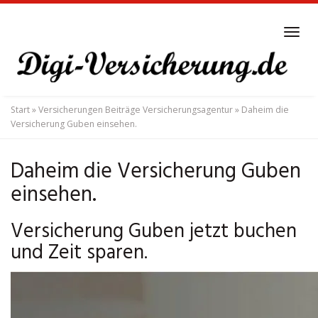
Skip
to
Tog
main
navi
content
Start
»
Versicherungen Beiträge Versicherungsagentur
»
Daheim die
Versicherung Guben einsehen.
Daheim die Versicherung Guben
einsehen.
Versicherung Guben jetzt buchen
und Zeit sparen.