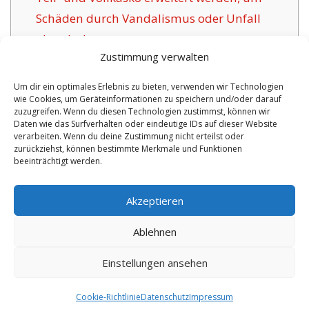
Schäden durch Vandalismus oder Unfall
abzudecken.
Zustimmung verwalten
1.5
Das Ziel traditioneller
Versicherungsunternehmen für Hartha:
Um dir ein optimales Erlebnis zu bieten, verwenden wir Technologien
wie Cookies, um Geräteinformationen zu speichern und/oder darauf
1.6
Positive Aspekte dieser angebotenen
zuzugreifen. Wenn du diesen Technologien zustimmst, können wir
Versicherung in Hartha:
Daten wie das Surfverhalten oder eindeutige IDs auf dieser Website
verarbeiten. Wenn du deine Zustimmung nicht erteilst oder
1.6.1
Aktuelle Policen mit Zertifizierung:
zurückziehst, können bestimmte Merkmale und Funktionen
beeinträchtigt werden.
No tags for this post.
Akzeptieren
Ablehnen
Einstellungen ansehen
Copyright 2026 by digi-versicherung.de - Versicherung in der Nähe |
Online Berater
|
Monteurwohnungen Hannover
|
Cookie-Richtlinie
Datenschutz
Impressum
7.8.2026