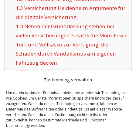
1.3
Versicherung Heidenheim Argumente für
die digitale Versicherung.
1.4
Neben der Grunddeckung stehen bei
vielen Versicherungen zusätzliche Module wie
Teil- und Vollkasko zur Verfügung, die
Schäden durch Vandalismus am eigenen
Fahrzeug decken.
1.5
Die Aufgabe digitaler
Zustimmung verwalten
Versicherungsgesellschaften für Heidenheim:
1.6
Vorzüge unsere Versicherung in
Um dir ein optimales Erlebnis zu bieten, verwenden wir Technologien
wie Cookies, um Geräteinformationen zu speichern und/oder darauf
Heidenheim:
zuzugreifen. Wenn du diesen Technologien zustimmst, können wir
1.6.1
Individuelle Policen mit
Daten wie das Surfverhalten oder eindeutige IDs auf dieser Website
verarbeiten. Wenn du deine Zustimmung nicht erteilst oder
Zertifizierung:
zurückziehst, können bestimmte Merkmale und Funktionen
beeinträchtigt werden.
No tags for this post.