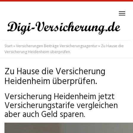
Skip
to
Tog
main
navi
content
Start
»
Versicherungen Beiträge Versicherungsagentur
»
Zu Hause die
Versicherung Heidenheim überprüfen.
Zu Hause die Versicherung
Heidenheim überprüfen.
Versicherung Heidenheim jetzt
Versicherungstarife vergleichen
aber auch Geld sparen.