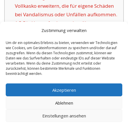
Vollkasko erweitern, die für eigene Schäden
bei Vandalismus oder Unfällen aufkommen.
1.5
Die Herausforderung bewährter
Zustimmung verwalten
Versicherungsgesellschaften für Heilbronn:
1.6
Vorzüge der angebotenen Versicherung in
Um dir ein optimales Erlebnis zu bieten, verwenden wir Technologien
wie Cookies, um Geräteinformationen zu speichern und/oder darauf
Heilbronn:
zuzugreifen. Wenn du diesen Technologien zustimmst, können wir
1.6.1
Individuelle Absicherungen inklusive
Daten wie das Surfverhalten oder eindeutige IDs auf dieser Website
verarbeiten. Wenn du deine Zustimmung nicht erteilst oder
Betreuung:
zurückziehst, können bestimmte Merkmale und Funktionen
beeinträchtigt werden.
No tags for this post.
Akzeptieren
Ablehnen
Einstellungen ansehen
Copyright 2026 by digi-versicherung.de - Versicherung in der Nähe |
Online Berater
|
Monteurwohnungen Hannover
|