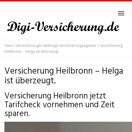
Skip
to
Tog
main
navi
content
Start
»
Versicherungen Beiträge Versicherungsagentur
»
Versicherung
Heilbronn – Helga ist überzeugt.
Versicherung Heilbronn – Helga
ist überzeugt.
Versicherung Heilbronn jetzt
Tarifcheck vornehmen und Zeit
sparen.