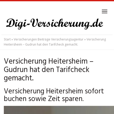
Skip
to
Tog
main
navi
content
Start
»
Versicherungen Beiträge Versicherungsagentur
»
Versicherung
Heitersheim – Gudrun hat den Tarifcheck gemacht.
Versicherung Heitersheim –
Gudrun hat den Tarifcheck
gemacht.
Versicherung Heitersheim sofort
buchen sowie Zeit sparen.