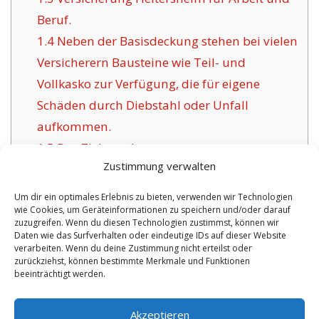
Beruf.
1.4
Neben der Basisdeckung stehen bei vielen
Versicherern Bausteine wie Teil- und
Vollkasko zur Verfügung, die für eigene
Schäden durch Diebstahl oder Unfall
aufkommen.
1.5
Das Ziel anerkannter
Zustimmung verwalten
Versicherungsunternehmen für Heitersheim:
1.6
Die Vorzüge der angebotenen
Um dir ein optimales Erlebnis zu bieten, verwenden wir Technologien
wie Cookies, um Geräteinformationen zu speichern und/oder darauf
Versicherung in Heitersheim:
zuzugreifen. Wenn du diesen Technologien zustimmst, können wir
1.6.1
Persönliche Wahlmöglichkeiten und
Daten wie das Surfverhalten oder eindeutige IDs auf dieser Website
verarbeiten. Wenn du deine Zustimmung nicht erteilst oder
Zertifikat:
zurückziehst, können bestimmte Merkmale und Funktionen
beeinträchtigt werden.
No tags for this post.
Akzeptieren