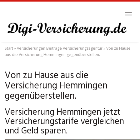
Skip
to
Tog
main
navi
content
Start
»
Versicherungen Beiträge Versicherungsagentur
»
Von zu Hause
aus die Versicherung Hemmingen gegenüberstellen.
Von zu Hause aus die
Versicherung Hemmingen
gegenüberstellen.
Versicherung Hemmingen jetzt
Versicherungstarife vergleichen
und Geld sparen.