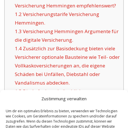
Versicherung Hemmingen empfehlenswert?
1.2
Versicherungstarife Versicherung
Hemmingen.
1.3
Versicherung Hemmingen Argumente für
die digitale Versicherung.
1.4
Zusätzlich zur Basisdeckung bieten viele
Versicherer optionale Bausteine wie Teil- oder
Vollkaskoversicherungen an, die eigene
Schäden bei Unfällen, Diebstahl oder
Vandalismus abdecken.
1.5
Die Aufgabe gebräuchlicher
Zustimmung verwalten
Versicherungsgesellschaften für Hemmingen:
1.6
Vorzüge der angebotenen Versicherung in
Um dir ein optimales Erlebnis zu bieten, verwenden wir Technologien
wie Cookies, um Geräteinformationen zu speichern und/oder darauf
Hemmingen:
zuzugreifen. Wenn du diesen Technologien zustimmst, können wir
1.6.1
Zeitgemäße Versicherungspolicen
Daten wie das Surfverhalten oder eindeutige IDs auf dieser Website