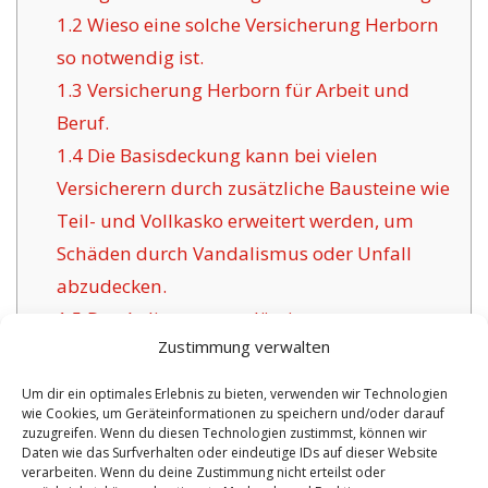
1.2
Wieso eine solche Versicherung Herborn
so notwendig ist.
1.3
Versicherung Herborn für Arbeit und
Beruf.
1.4
Die Basisdeckung kann bei vielen
Versicherern durch zusätzliche Bausteine wie
Teil- und Vollkasko erweitert werden, um
Schäden durch Vandalismus oder Unfall
abzudecken.
1.5
Das Anliegen zuverlässiger
Zustimmung verwalten
Versicherungsunternehmen für Herborn:
1.6
Vorzüge der hier angebotenen
Um dir ein optimales Erlebnis zu bieten, verwenden wir Technologien
wie Cookies, um Geräteinformationen zu speichern und/oder darauf
Versicherung in Herborn:
zuzugreifen. Wenn du diesen Technologien zustimmst, können wir
1.6.1
Aktuelle Absicherungen sowie
Daten wie das Surfverhalten oder eindeutige IDs auf dieser Website
verarbeiten. Wenn du deine Zustimmung nicht erteilst oder
Zertifikat: