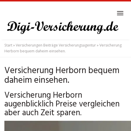
Skip
to
Tog
main
navi
content
Start
»
Versicherungen Beiträge Versicherungsagentur
»
Versicherung
Herborn bequem daheim einsehen.
Versicherung Herborn bequem
daheim einsehen.
Versicherung Herborn
augenblicklich Preise vergleichen
aber auch Zeit sparen.