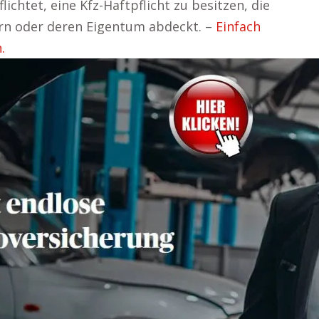
ichtet, eine Kfz-Haftpflicht zu besitzen, die
rn oder deren Eigentum abdeckt. –
Einfach
.