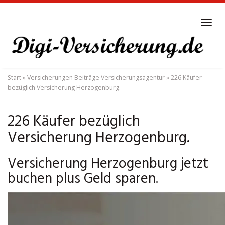
Skip
to
Tog
main
navi
content
Start
»
Versicherungen Beiträge Versicherungsagentur
»
226 Käufer
bezüglich Versicherung Herzogenburg.
226 Käufer bezüglich
Versicherung Herzogenburg.
Versicherung Herzogenburg jetzt
buchen plus Geld sparen.