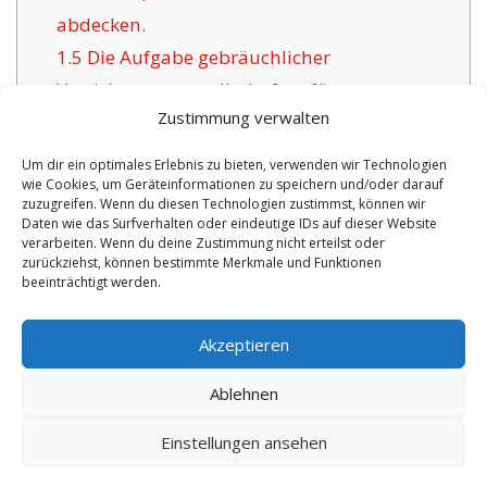
abdecken.
1.5
Die Aufgabe gebräuchlicher
Versicherungsgesellschaften für
Zustimmung verwalten
Herzogenburg:
1.6
Vorteile der hier angebotenen
Um dir ein optimales Erlebnis zu bieten, verwenden wir Technologien
wie Cookies, um Geräteinformationen zu speichern und/oder darauf
Versicherung in Herzogenburg:
zuzugreifen. Wenn du diesen Technologien zustimmst, können wir
1.6.1
Überschaubare Optionen inklusive
Daten wie das Surfverhalten oder eindeutige IDs auf dieser Website
verarbeiten. Wenn du deine Zustimmung nicht erteilst oder
Betreuung:
zurückziehst, können bestimmte Merkmale und Funktionen
beeinträchtigt werden.
No tags for this post.
Akzeptieren
Ablehnen
Einstellungen ansehen
Copyright 2026 by digi-versicherung.de - Versicherung in der Nähe |
Online Berater
|
Monteurwohnungen Hannover
|