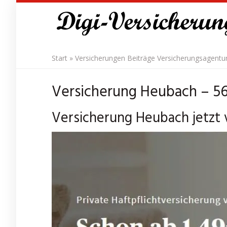
Skip
to
main
content
Start
»
Versicherungen Beiträge Versicherungsagentu
Versicherung Heubach – 56
Versicherung Heubach jetzt v