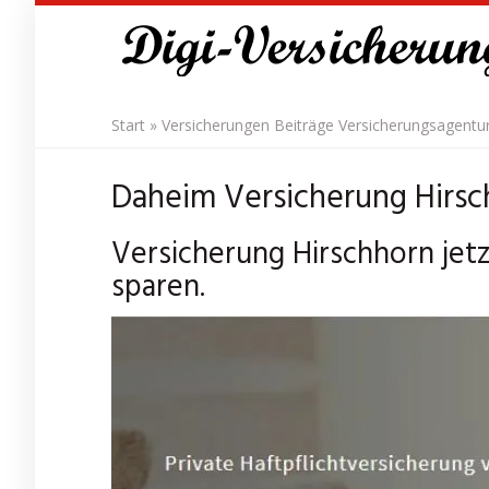
Skip
to
main
content
Start
»
Versicherungen Beiträge Versicherungsagentu
Daheim Versicherung Hirsc
Versicherung Hirschhorn jetz
sparen.