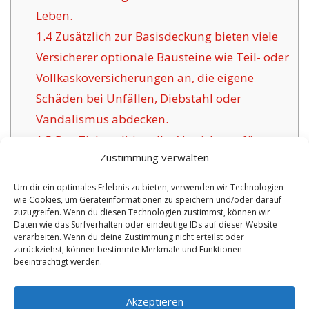
Leben.
1.4
Zusätzlich zur Basisdeckung bieten viele
Versicherer optionale Bausteine wie Teil- oder
Vollkaskoversicherungen an, die eigene
Schäden bei Unfällen, Diebstahl oder
Vandalismus abdecken.
1.5
Das Ziel traditioneller Versicherer für
Zustimmung verwalten
Höchstädt:
1.6
Positive Argumente dieser Versicherung in
Um dir ein optimales Erlebnis zu bieten, verwenden wir Technologien
wie Cookies, um Geräteinformationen zu speichern und/oder darauf
Höchstädt:
zuzugreifen. Wenn du diesen Technologien zustimmst, können wir
1.6.1
Aktualisierte Absicherungen
Daten wie das Surfverhalten oder eindeutige IDs auf dieser Website
verarbeiten. Wenn du deine Zustimmung nicht erteilst oder
inklusive Betreuung:
zurückziehst, können bestimmte Merkmale und Funktionen
beeinträchtigt werden.
No tags for this post.
Akzeptieren