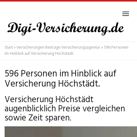
Skip
to
Tog
main
navi
content
Start
»
Versicherungen Beiträge Versicherungsagentur
»
596 Personen
im Hinblick auf Versicherung Höchstädt.
596 Personen im Hinblick auf
Versicherung Höchstädt.
Versicherung Höchstädt
augenblicklich Preise vergleichen
sowie Zeit sparen.