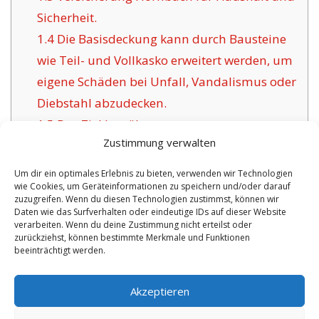
Sicherheit.
1.4
Die Basisdeckung kann durch Bausteine
wie Teil- und Vollkasko erweitert werden, um
eigene Schäden bei Unfall, Vandalismus oder
Diebstahl abzudecken.
1.5
Das Ziel bewährter
Zustimmung verwalten
Versicherungsgesellschaften für Hornbach:
1.6
Die Vorzüge der hier angebotenen
Um dir ein optimales Erlebnis zu bieten, verwenden wir Technologien
wie Cookies, um Geräteinformationen zu speichern und/oder darauf
Versicherung in Hornbach:
zuzugreifen. Wenn du diesen Technologien zustimmst, können wir
1.6.1
Persönliche Optionen inklusive
Daten wie das Surfverhalten oder eindeutige IDs auf dieser Website
verarbeiten. Wenn du deine Zustimmung nicht erteilst oder
Versicherungszertifikat:
zurückziehst, können bestimmte Merkmale und Funktionen
beeinträchtigt werden.
No tags for this post.
Akzeptieren