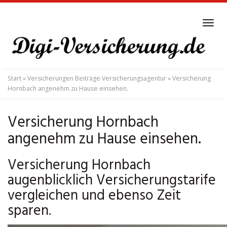
Skip
to
Tog
main
navi
content
Start
»
Versicherungen Beiträge Versicherungsagentur
»
Versicherung
Hornbach angenehm zu Hause einsehen.
Versicherung Hornbach
angenehm zu Hause einsehen.
Versicherung Hornbach
augenblicklich Versicherungstarife
vergleichen und ebenso Zeit
sparen.