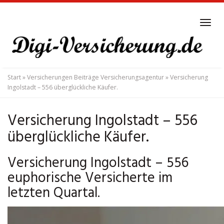
Skip
to
Tog
main
navi
content
Start
»
Versicherungen Beiträge Versicherungsagentur
»
Versicherung
Ingolstadt – 556 überglückliche Käufer.
Versicherung Ingolstadt – 556
überglückliche Käufer.
Versicherung Ingolstadt – 556
euphorische Versicherte im
letzten Quartal.