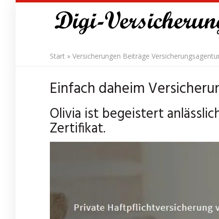
Skip
to
main
content
Start
»
Versicherungen Beiträge Versicherungsagentu
Einfach daheim Versicherun
Olivia ist begeistert anlässli
Zertifikat.