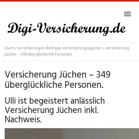
Skip
to
Tog
main
navi
content
Start
»
Versicherungen Beiträge Versicherungsagentur
»
Versicherung
Jüchen – 349 überglückliche Personen.
Versicherung Jüchen – 349
überglückliche Personen.
Ulli ist begeistert anlässlich
Versicherung Jüchen inkl.
Nachweis.