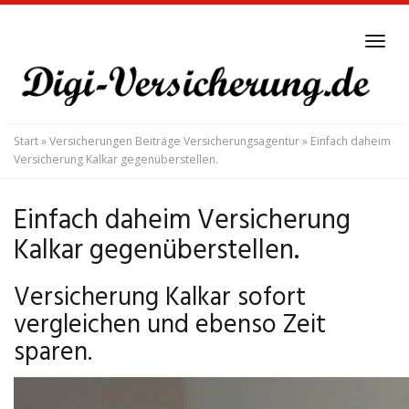
Skip
to
Tog
main
navi
content
Start
»
Versicherungen Beiträge Versicherungsagentur
»
Einfach daheim
Versicherung Kalkar gegenüberstellen.
Einfach daheim Versicherung
Kalkar gegenüberstellen.
Versicherung Kalkar sofort
vergleichen und ebenso Zeit
sparen.