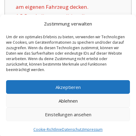
am eigenen Fahrzeug decken.
1.5
Das Anliegen traditioneller
Zustimmung verwalten
Versicherungsunternehmen für Kalkar:
1.6
Vorteile der angebotenen Versicherung in
Um dir ein optimales Erlebnis zu bieten, verwenden wir Technologien
wie Cookies, um Geräteinformationen zu speichern und/oder darauf
Kalkar:
zuzugreifen. Wenn du diesen Technologien zustimmst, können wir
1.6.1
Zeitgemäße Wahlmöglichkeiten und
Daten wie das Surfverhalten oder eindeutige IDs auf dieser Website
verarbeiten. Wenn du deine Zustimmung nicht erteilst oder
Versicherungszertifikat:
zurückziehst, können bestimmte Merkmale und Funktionen
beeinträchtigt werden.
No tags for this post.
Akzeptieren
Ablehnen
Einstellungen ansehen
Copyright 2026 by digi-versicherung.de - Versicherung in der Nähe |
Online Berater
|
Monteurwohnungen Hannover
|
Cookie-Richtlinie
Datenschutz
Impressum
8.8.2026