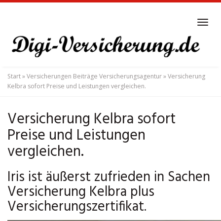
Skip
to
Tog
main
navi
content
Start
»
Versicherungen Beiträge Versicherungsagentur
»
Versicherung
Kelbra sofort Preise und Leistungen vergleichen.
Versicherung Kelbra sofort
Preise und Leistungen
vergleichen.
Iris ist äußerst zufrieden in Sachen
Versicherung Kelbra plus
Versicherungszertifikat.