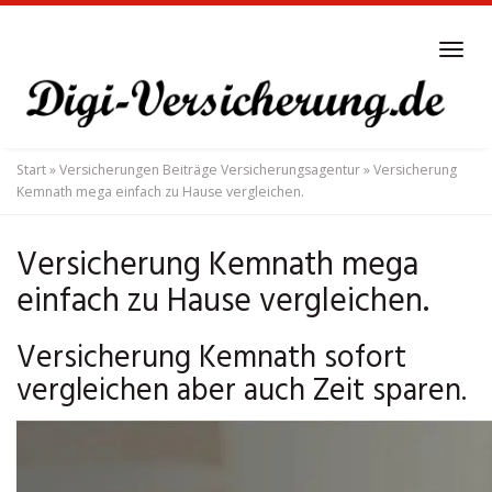
Skip
to
Tog
main
navi
content
Start
»
Versicherungen Beiträge Versicherungsagentur
»
Versicherung
Kemnath mega einfach zu Hause vergleichen.
Versicherung Kemnath mega
einfach zu Hause vergleichen.
Versicherung Kemnath sofort
vergleichen aber auch Zeit sparen.