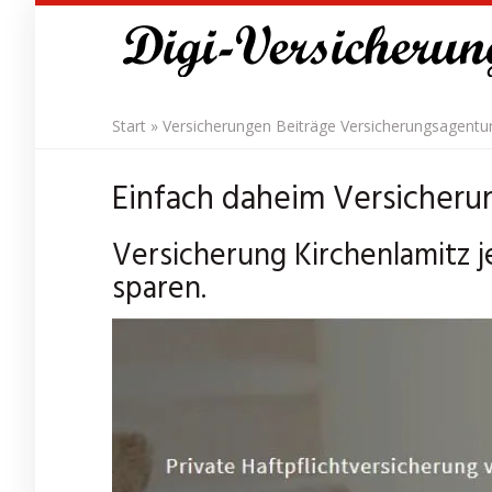
Skip
to
main
content
Start
»
Versicherungen Beiträge Versicherungsagentu
Einfach daheim Versicheru
Versicherung Kirchenlamitz j
sparen.