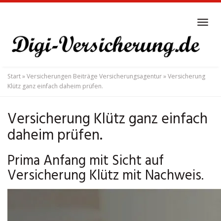
Skip
to
Tog
main
navi
content
Start
»
Versicherungen Beiträge Versicherungsagentur
»
Versicherung
Klütz ganz einfach daheim prüfen.
Versicherung Klütz ganz einfach
daheim prüfen.
Prima Anfang mit Sicht auf
Versicherung Klütz mit Nachweis.