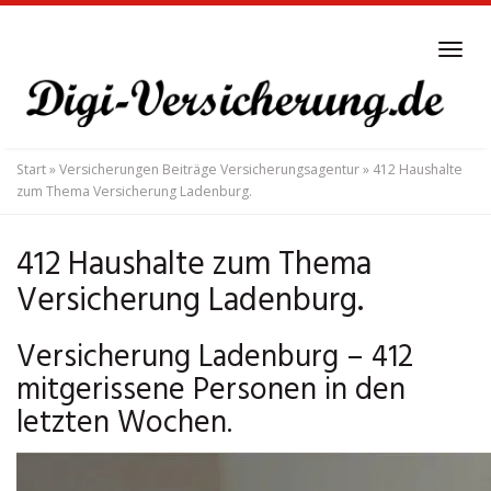
Skip
to
Tog
main
navi
content
Start
»
Versicherungen Beiträge Versicherungsagentur
»
412 Haushalte
zum Thema Versicherung Ladenburg.
412 Haushalte zum Thema
Versicherung Ladenburg.
Versicherung Ladenburg – 412
mitgerissene Personen in den
letzten Wochen.