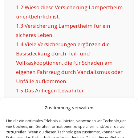
1.2
Wieso diese Versicherung Lampertheim
unentbehrlich ist.
1.3
Versicherung Lampertheim für ein
sicheres Leben.
1.4
Viele Versicherungen ergänzen die
Basisdeckung durch Teil- und
Vollkaskooptionen, die für Schäden am
eigenen Fahrzeug durch Vandalismus oder
Unfälle aufkommen.
1.5
Das Anliegen bewährter
Versicherungsgesellschaften für
Zustimmung verwalten
Lampertheim:
1.6
Vorteile dieser angebotenen Versicherung
Um dir ein optimales Erlebnis zu bieten, verwenden wir Technologien
wie Cookies, um Geräteinformationen zu speichern und/oder darauf
in Lampertheim:
zuzugreifen. Wenn du diesen Technologien zustimmst, können wir
1.6.1
Zeitgemäße Optionen und
Daten wie das Surfverhalten oder eindeutige IDs auf dieser Website