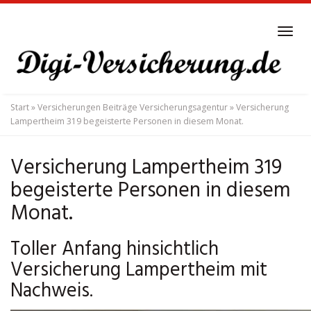
Skip
to
Tog
main
navi
content
Start
»
Versicherungen Beiträge Versicherungsagentur
»
Versicherung
Lampertheim 319 begeisterte Personen in diesem Monat.
Versicherung Lampertheim 319
begeisterte Personen in diesem
Monat.
Toller Anfang hinsichtlich
Versicherung Lampertheim mit
Nachweis.